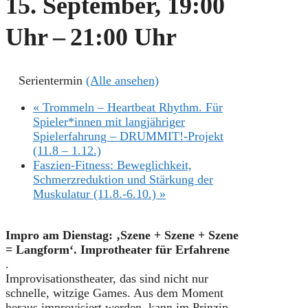
15. September, 19:00
Uhr
–
21:00 Uhr
Serientermin
(Alle ansehen)
«
Trommeln – Heartbeat Rhythm. Für
Spieler*innen mit langjähriger
Spielerfahrung – DRUMMIT!-Projekt
(11.8 – 1.12.)
Faszien-Fitness: Beweglichkeit,
Schmerzreduktion und Stärkung der
Muskulatur (11.8.-6.10.)
»
Impro am Dienstag: ‚Szene + Szene + Szene
= Langform‘. Improtheater für Erfahrene
.
Improvisationstheater, das sind nicht nur
schnelle, witzige Games. Aus dem Moment
heraus improvisiert werden, kann im Prinzip