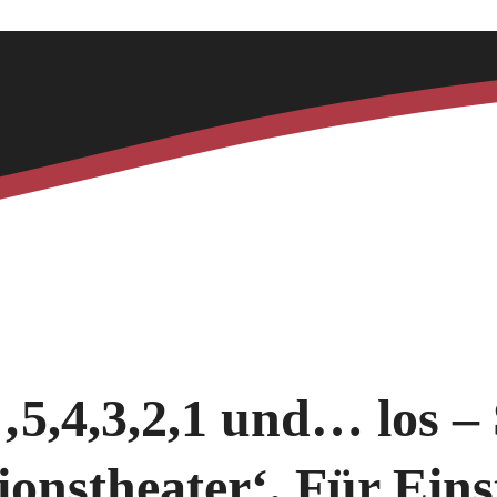
5,4,3,2,1 und… los – 
ionstheater‘. Für Eins