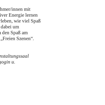
ehmer/innen mit
iver Energie lernen
leben, wie viel Spaß
t dabei um
um den Spaß am
 „Freien Szenen“.
anstaltungssaal
gogin u.