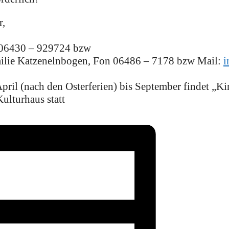
r,
 06430 – 929724 bzw
ilie Katzenelnbogen, Fon 06486 – 7178 bzw Mail:
i
ril (nach den Osterferien) bis September findet „K
ulturhaus statt