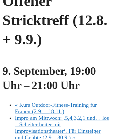
Offener
Stricktreff (12.8.
+ 9.9.)
9. September, 19:00
Uhr
–
21:00 Uhr
«
Kurs Outdoor-Fitness-Training für
Frauen (2.9. – 18.11.)
Impro am Mittwoch: ‚5,4,3,2,1 und… los
– Scheiter heiter mit
Improvisationstheater‘. Für Einsteiger
und Geübte (2.9 – 30.9.)
»