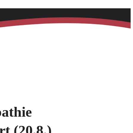
pathie
t (20.8.)