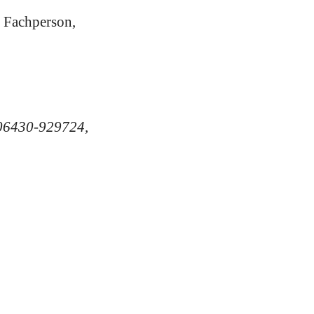
s Fachperson,
 06430-929724,