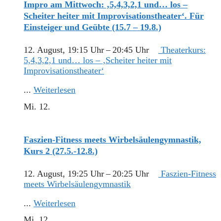
Impro am Mittwoch: ‚5,4,3,2,1 und… los –
Scheiter heiter mit Improvisationstheater‘. Für
Einsteiger und Geübte (15.7 – 19.8.)
12. August, 19:15 Uhr
–
20:45 Uhr
Theaterkurs:
5,4,3,2,1 und… los – ‚Scheiter heiter mit
Improvisationstheater‘
...
Weiterlesen
Mi.
12.
Faszien-Fitness meets Wirbelsäulengymnastik,
Kurs 2 (27.5.-12.8.)
12. August, 19:25 Uhr
–
20:25 Uhr
Faszien-Fitness
meets Wirbelsäulengymnastik
...
Weiterlesen
Mi.
12.