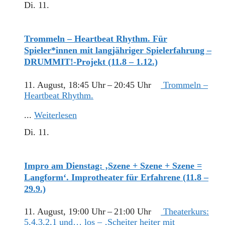
Di.
11.
Trommeln – Heartbeat Rhythm. Für
Spieler*innen mit langjähriger Spielerfahrung –
DRUMMIT!-Projekt (11.8 – 1.12.)
11. August, 18:45 Uhr
–
20:45 Uhr
Trommeln –
Heartbeat Rhythm.
...
Weiterlesen
Di.
11.
Impro am Dienstag: ‚Szene + Szene + Szene =
Langform‘. Improtheater für Erfahrene (11.8 –
29.9.)
11. August, 19:00 Uhr
–
21:00 Uhr
Theaterkurs:
5,4,3,2,1 und… los – ‚Scheiter heiter mit