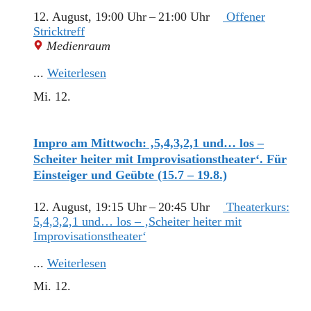
12. August, 19:00 Uhr
–
21:00 Uhr
Offener
Stricktreff
Medienraum
...
Weiterlesen
Mi.
12.
Impro am Mittwoch: ‚5,4,3,2,1 und… los –
Scheiter heiter mit Improvisationstheater‘. Für
Einsteiger und Geübte (15.7 – 19.8.)
12. August, 19:15 Uhr
–
20:45 Uhr
Theaterkurs:
5,4,3,2,1 und… los – ‚Scheiter heiter mit
Improvisationstheater‘
...
Weiterlesen
Mi.
12.