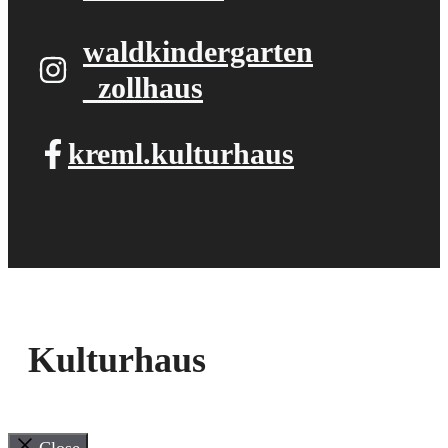
waldkindergarten​
_zollhaus
kreml.kulturhaus
Kulturhaus
Close