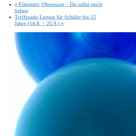
«
Filmstart: Obsession – Du sollst mich
lieben
Treffpunkt Lernen für Schüler bis 15
Jahre (14.8. – 25.9.)
»