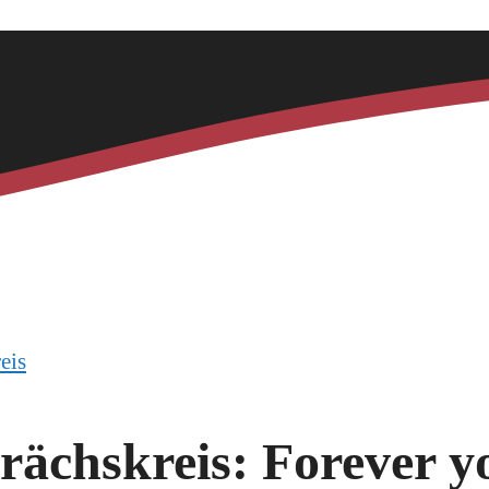
eis
rächskreis: Forever y