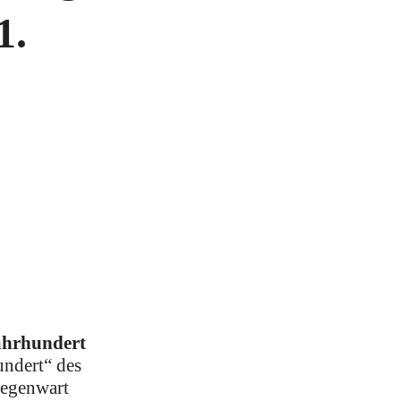
1.
Jahrhundert
undert“ des
Gegenwart