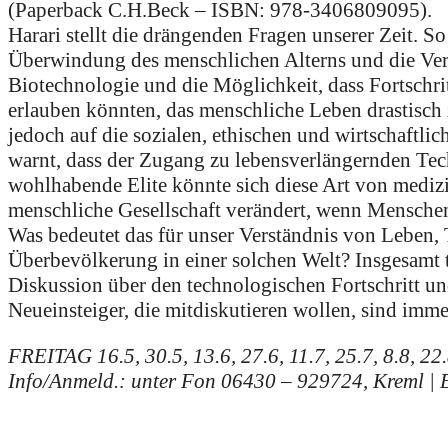
(‎Paperback C.H.Beck – ISBN: 978-3406809095).
Harari stellt die drängenden Fragen unserer Zeit. So
Überwindung des menschlichen Alterns und die Verl
Biotechnologie und die Möglichkeit, dass Fortschrit
erlauben könnten, das menschliche Leben drastisch 
jedoch auf die sozialen, ethischen und wirtschaftli
warnt, dass der Zugang zu lebensverlängernden Tech
wohlhabende Elite könnte sich diese Art von medizi
menschliche Gesellschaft verändert, wenn Menschen 
Was bedeutet das für unser Verständnis von Leben
Überbevölkerung in einer solchen Welt? Insgesamt t
Diskussion über den technologischen Fortschritt un
Neueinsteiger, die mitdiskutieren wollen, sind imm
FREITAG 16.5, 30.5, 13.6, 27.6, 11.7, 25.7, 8.8, 22.8
Info/Anmeld.: unter Fon 06430 – 929724, Kreml | Ei