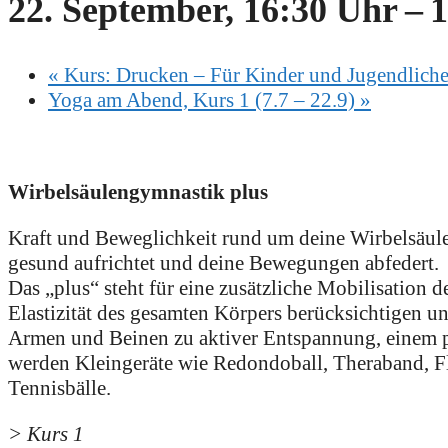
22. September, 16:30 Uhr
–
1
«
Kurs: Drucken – Für Kinder und Jugendliche 
Yoga am Abend, Kurs 1 (7.7 – 22.9)
»
Wirbelsäulengymnastik plus
Kraft und Beweglichkeit rund um deine Wirbelsäule. 
gesund aufrichtet und deine Bewegungen abfedert.
Das „plus“ steht für eine zusätzliche Mobilisation 
Elastizität des gesamten Körpers berücksichtigen u
Armen und Beinen zu aktiver Entspannung, einem p
werden Kleingeräte wie Redondoball, Theraband, Flex
Tennisbälle.
> Kurs 1