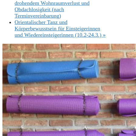
drohendem Wohnraumverlust und
Obdachlosigkeit (nach
Terminvereinbarung)
Orientalischer Tanz und
Körperbewusstsein für Einsteigerinnen
und Wiedereinsteigerinnen (10.2-24.3.)
»