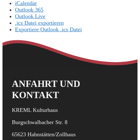
iCalendar
Outlook 365
Outlook Live
.ics Datei exportieren
Exportiere Outlook .ics Datei
ANFAHRT UND
KONTAKT
KREML Kulturhaus
Burgschwalbacher Str. 8
65623 Hahnstätten/Zollhaus