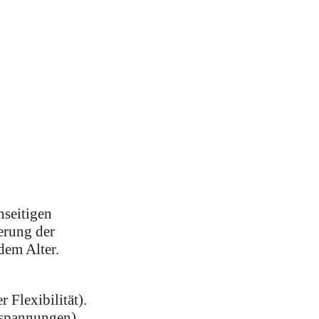
nseitigen
serung der
dem Alter.
 Flexibilität).
rspannungen).