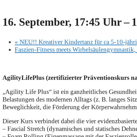
16. September, 17:45 Uhr
–
1
«
NEU!! Kreativer Kindertanz für ca 5-10-jähri
Faszien-Fitness meets Wirbelsäulengymnastik, 
AgilityLifePlus
(zertifizierter Präventionskurs n
„Agility Life Plus“ ist ein ganzheitliches Gesundhe
Belastungen des modernen Alltags (z. B. langes Sitz
Beweglichkeit, die Förderung der Körperwahrnehmun
Dieser Kurs verbindet dabei die vier evidenzbasier
– Fascial Stretch (dynamisches und statisches Dehn
– Foam Rolling (Eigenmassage mit der Faszienroll