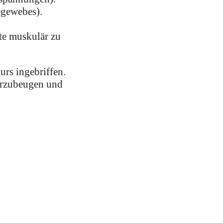
egewebes).
te muskulär zu
urs ingebriffen.
vorzubeugen und