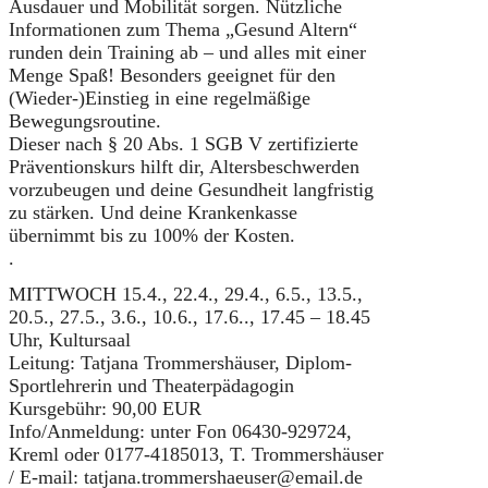
Ausdauer und Mobilität sorgen. Nützliche
Informationen zum Thema „Gesund Altern“
runden dein Training ab – und alles mit einer
Menge Spaß! Besonders geeignet für den
(Wieder-)Einstieg in eine regelmäßige
Bewegungsroutine.
Dieser nach § 20 Abs. 1 SGB V zertifizierte
Präventionskurs hilft dir, Altersbeschwerden
vorzubeugen und deine Gesundheit langfristig
zu stärken. Und deine Krankenkasse
übernimmt bis zu 100% der Kosten.
.
MITTWOCH 15.4., 22.4., 29.4., 6.5., 13.5.,
20.5., 27.5., 3.6., 10.6., 17.6.., 17.45 – 18.45
Uhr, Kultursaal
Leitung: Tatjana Trommershäuser, Diplom-
Sportlehrerin und Theaterpädagogin
Kursgebühr: 90,00 EUR
Info/Anmeldung: unter Fon 06430-929724,
Kreml oder 0177-4185013, T. Trommershäuser
/ E-mail: tatjana.trommershaeuser@email.de