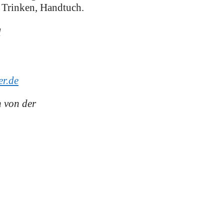
, Trinken, Handtuch.
l
er.de
n von der